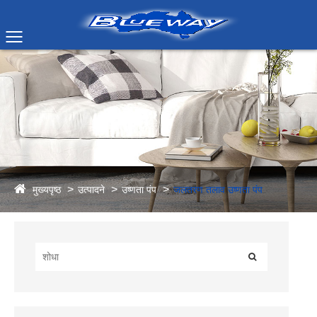
मुख्यपृष्ठ
उत्पादने
उष्णता पंप
जलतरण तलाव उष्णता पंप