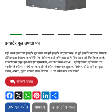
इन्व्हर्टर पूल उष्णता पंप
ब्लूवे उच्च गुणवत्तेची इन्व्हर्टर पूल उष्मा पंप पूर्ण इन्व्हर्टर तंत्रज्ञानासह, जे पूर्ण इन्व्हर्टर कंट्रोल सिस्टम
ऑप्टिमाइझ केलेल्या कामगिरीपर्यंत पोहोचण्यासाठी कॉम्प्रेसर आणि फॅन मोटर गती नियंत्रित करते.
टायटॅनियम ट्यूब-इन-शेल हीट एक्सचेंजर, आर 32 किंवा आर 410 ए रेफ्रिजरंट, इंटेलिजेंट टच
स्क्रीन कंट्रोलर, पर्यायी वायफाय अ‍ॅप कंट्रोल फंक्शनसह सुसज्ज. विशेषत: टी 3 मालिका युएई,
कतार, ओमान, कुवैत इत्यादी गल्फ क्षेत्रात 53 ℃ पर्यंत कार्य करू शकते.
चौकशी पाठवा
Facebook
X
WhatsApp
Pinterest
LinkedIn
Share
उत्पादन वर्णन
मापदंड
डाउनलोड करा