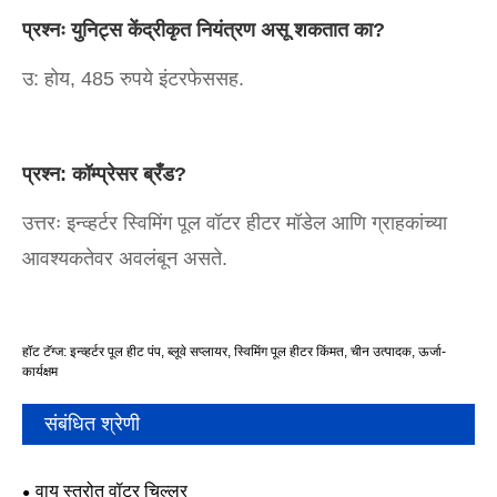
प्रश्नः युनिट्स केंद्रीकृत नियंत्रण असू शकतात का?
उ: होय, 485 रुपये इंटरफेससह.
प्रश्न: कॉम्प्रेसर ब्रँड?
उत्तरः इन्व्हर्टर स्विमिंग पूल वॉटर हीटर मॉडेल आणि ग्राहकांच्या
आवश्यकतेवर अवलंबून असते.
हॉट टॅग्ज: इन्व्हर्टर पूल हीट पंप, ब्लूवे सप्लायर, स्विमिंग पूल हीटर किंमत, चीन उत्पादक, ऊर्जा-
कार्यक्षम
संबंधित श्रेणी
वायु स्त्रोत वॉटर चिल्लर