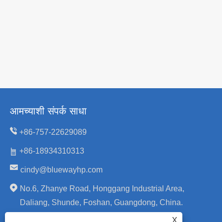
आमच्याशी संपर्क साधा
+86-757-22629089
+86-18934310313
cindy@bluewayhp.com
No.6, Zhanye Road, Honggang Industrial Area,
Daliang, Shunde, Foshan, Guangdong, China.
X