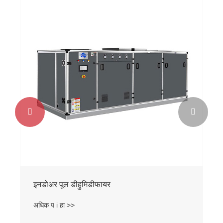


इनडोअर पूल डीहुमिडीफायर
अधिक प i हा >>