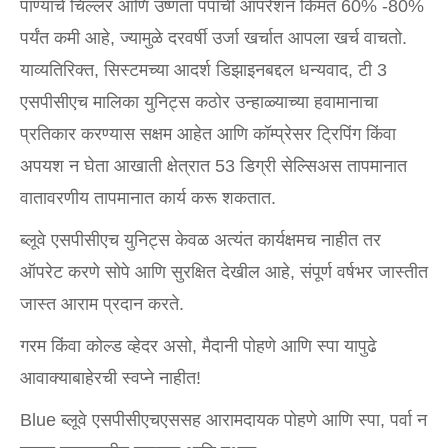
पाण्याचे चिल्लर आणि उष्णता पंपांची ऑपरेशन किंमत 60% -80%
पर्यंत कमी आहे, ज्यामुळे दरवर्षी उर्जा खर्चात आपला खर्च वाचतो.
याव्यतिरिक्त, सिस्टमच्या आदर्श डिझाइनबद्दल धन्यवाद, टी 3
एसपीसीएच मालिका युनिट्स कठोर उन्हाळ्याच्या हवामानाचा
प्रतिकार करण्यास सक्षम आहेत आणि कॉम्प्रेसर ट्रिपिंग किंवा
अपयश न घेता आखाती क्षेत्रात 53 डिग्री सेल्सिअस तापमानात
वातावरणीय तापमानात कार्य करू शकतात.
ब्लूवे एसपीसीएच युनिट्स केवळ अत्यंत कार्यक्षमच नाहीत तर
ऑपरेट करणे सोपे आणि सुरक्षित देखील आहे, संपूर्ण वर्षभर जास्तीत
जास्त आराम प्रदान करते.
गरम किंवा कोल्ड व्हेदर असो, मैदानी पोहणे आणि स्पा यापुढे
आवाक्याबाहेरची स्वप्ने नाहीत!
Blue ब्लूवे एसपीसीएचएससह आरामदायक पोहणे आणि स्पा, पर्वा न