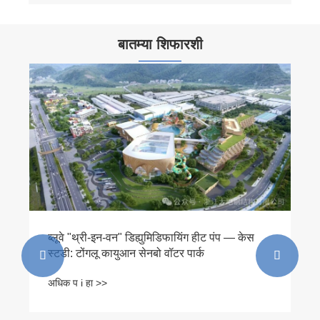
बातम्या शिफारशी
ब्लूवे "थ्री-इन-वन" डिह्युमिडिफायिंग हीट पंप — केस
स्टडी: टोंगलू कायुआन सेनबो वॉटर पार्क


अधिक प i हा >>