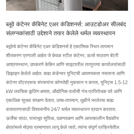
ब्लूवे कंटेनर कॅबिनेट एअर कंडिशनर्स: आउटडोअर सीलबंद
संलग्नकांसाठी उद्देशाने तयार केलेले थर्मल व्यवस्थापन
ब्लूवेचे कंटेनर कॅबिनेट एअर कंडिशनर्स हे एकात्मिक स्थिर-तापमान
शीतकरण प्रणाली आहेत जे केवळ स्टील कंटेनर, ऊर्जा साठवण बॅटरी
आश्रयस्थान, उपकरणे केबिन आणि साइटवरील तात्पुरत्या कार्यालयांसाठी
डिझाइन केलेले आहेत. बाह्य कंडेन्सर युनिटची आवश्यकता नसताना आणि
कंटेनर वॉटरप्रूफ संरचनांना कोणतेही नुकसान न करता, युनिट्स 1.5-12
kW लवचिक कूलिंग क्षमता, औद्योगिक-दर्जाची गंज-प्रतिरोधक घरे आणि
एकाधिक सुरक्षा संरक्षण देतात, उच्च-तापमान, धुळीने भरलेल्या बाह्य
वातावरणासाठी विश्वसनीय 24/7 थर्मल व्यवस्थापन प्रदान करतात.
ऊर्जेचा साठा, पायाभूत सुविधा, दळणवळण आणि आपत्कालीन वैद्यकीय
क्षेत्रांमध्ये मोठ्या प्रमाणावर लागू केले जाते, त्यांना संपूर्ण प्रक्रियेतील