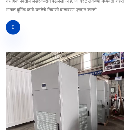
नैसर्गिक पर्वतीय लँडस्केप्सने वेढलेला आहे, जो वेस्ट लेकच्या मध्यवर्ती शहरी
भागात दुर्मिळ कमी-घनतेचे निवासी वातावरण प्रदान करतो.
